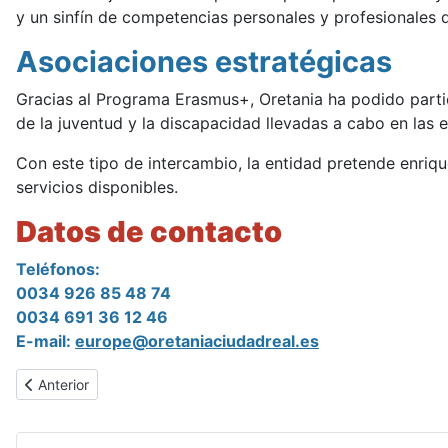
y un sinfín de competencias personales y profesionales d
Asociaciones estratégicas
Gracias al Programa Erasmus+, Oretania ha podido partic
de la juventud y la discapacidad llevadas a cabo en las
Con este tipo de intercambio, la entidad pretende enriq
servicios disponibles.
Datos de contacto
Teléfonos:
0034 926 85 48 74
0034 691 36 12 46
E-mail:
europe@oretaniaciudadreal.es
Artículo anterior: Caballero agradece los 20 años de trabajo del
Anterior