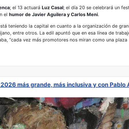
menca
; el 13 actuará
Luz Casal
; el día 20 se celebrará un fe
on el
humor de Javier Aguilera y Carlos Meni
.
tá teniendo la capital en cuanto a la organización de gra
ijano, entre otros. La edil apuntó que en esa línea de trab
aba, “cada vez más promotores nos miran como una plaza a
 Ciudad Real quedan aplazados por materia legal
a 2026 más grande, más inclusiva y con Pablo