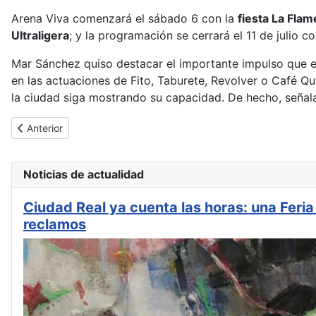
Arena Viva comenzará el sábado 6 con la
fiesta La Fla
Ultraligera
; y la programación se cerrará el 11 de julio c
Mar Sánchez quiso destacar el importante impulso que es
en las actuaciones de Fito, Taburete, Revolver o Café Qu
la ciudad siga mostrando su capacidad. De hecho, señal
Artículo anterior: Los Conciertos Solidarios de la Diputación de
Anterior
Noticias de actualidad
Ciudad Real ya cuenta las horas: una Feri
reclamos