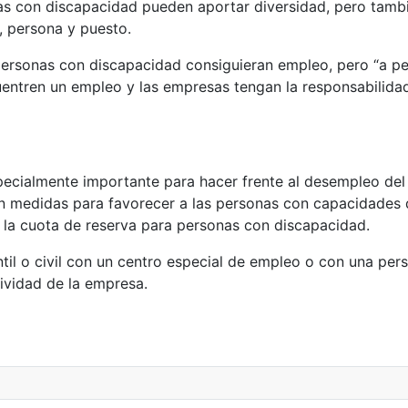
as con discapacidad pueden aportar diversidad, pero tambi
, persona y puesto.
rsonas con discapacidad consiguieran empleo, pero “a pes
entren un empleo y las empresas tengan la responsabilidad
pecialmente importante para hacer frente al desempleo del
n medidas para favorecer a las personas con capacidades d
la cuota de reserva para personas con discapacidad.
til o civil con un centro especial de empleo o con una pe
tividad de la empresa.
TULA DE LA ACCESIBILIDAD QUE OFRECE LA UCLM