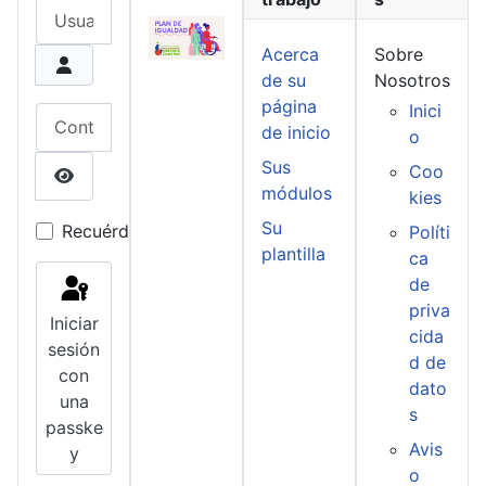
Usuario
Acerca
Sobre
de su
Nosotros
página
Inici
Contraseña
de inicio
o
Sus
Coo
módulos
kies
Mostrar contraseña
Su
Recuérdeme
Políti
plantilla
ca
de
priva
Iniciar
cida
sesión
d de
con
dato
una
s
passke
Avis
y
o