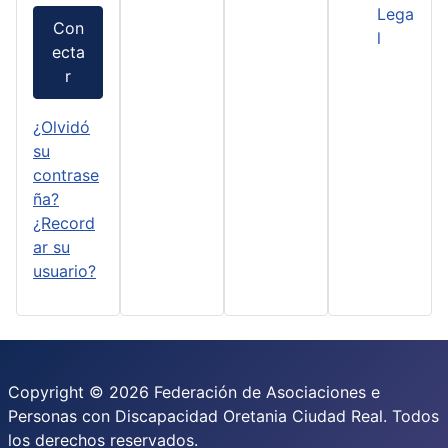
Lega
Con
l
ecta
r
¿Olvidó
su
contrase
ña?
¿Record
ar su
usuario?
Copyright © 2026 Federación de Asociaciones e
Personas con Discapacidad Oretania Ciudad Real. Todos
los derechos reservados.