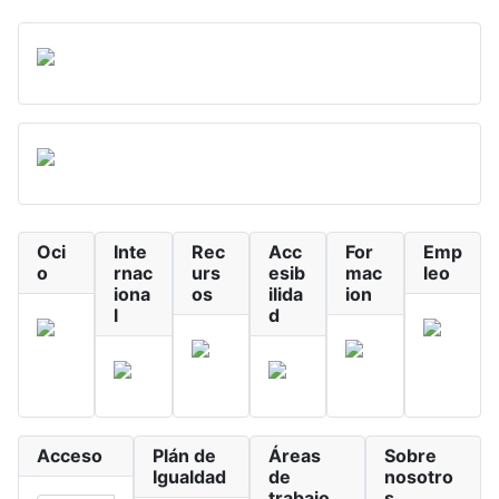
Oci
Inte
Rec
Acc
For
Emp
o
rnac
urs
esib
mac
leo
iona
os
ilida
ion
l
d
Acceso
Plán de
Áreas
Sobre
Igualdad
de
nosotro
trabajo
s