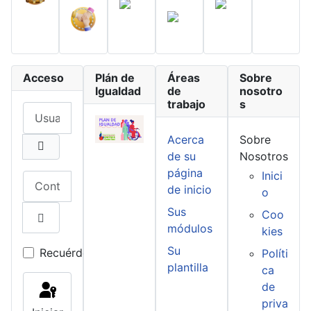
Acceso
Plán de
Áreas
Sobre
Igualdad
de
nosotro
trabajo
s
Usuario
Acerca
Sobre
de su
Nosotros
página
Inici
Contraseña
de inicio
o
Sus
Coo
módulos
kies
Mostrar contraseña
Su
Recuérdeme
Políti
plantilla
ca
de
priva