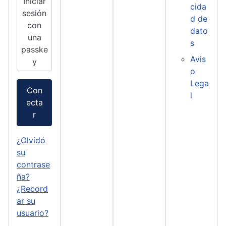
Iniciar
cida
sesión
d de
con
dato
una
s
passke
Avis
y
o
Lega
Con
l
ecta
r
¿Olvidó
su
contrase
ña?
¿Record
ar su
usuario?