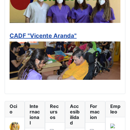
CADF "Vicente Aranda"
Oci
Inte
Rec
Acc
For
Emp
o
rnac
urs
esib
mac
leo
iona
os
ilida
ion
l
d