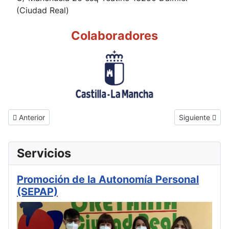
(Ciudad Real)
Colaboradores
Artículo anterior: Promoción de la Autonomía Personal (SEPAP)
Artículo sigui
Anterior
Siguiente
Servicios
Promoción de la Autonomía Personal
(SEPAP)