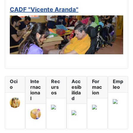
CADF "Vicente Aranda"
Oci
Inte
Rec
Acc
For
Emp
o
rnac
urs
esib
mac
leo
iona
os
ilida
ion
l
d