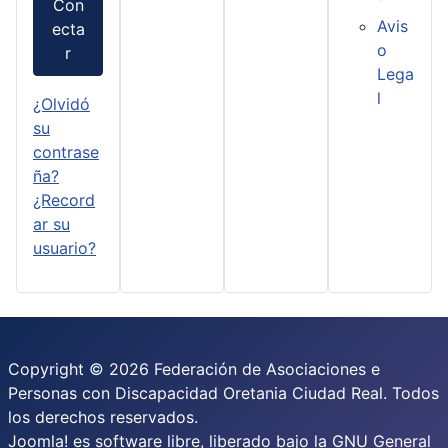
Con
Avis
ecta
o
r
Lega
l
¿Olvidó
su
contrase
ña?
¿Record
ar su
usuario?
Copyright © 2026 Federación de Asociaciones e
Personas con Discapacidad Oretania Ciudad Real. Todos
los derechos reservados.
Joomla!
es software libre, liberado bajo la
GNU General