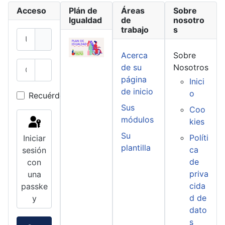
Acceso
Plán de
Áreas
Sobre
Igualdad
de
nosotro
trabajo
s
Usuario
Acerca
Sobre
Contraseña
de su
Nosotros
Mostrar contraseña
página
Inici
de inicio
o
Recuérdeme
Sus
Coo
módulos
kies
Su
Políti
Iniciar
plantilla
ca
sesión
de
con
priva
una
cida
passke
d de
y
dato
s