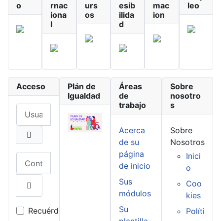
o
rnac
urs
esib
mac
leo
iona
os
ilida
ion
l
d
Acceso
Plán de
Áreas
Sobre
Igualdad
de
nosotro
trabajo
s
Usuario
Acerca
Sobre
de su
Nosotros
página
Inici
Contraseña
de inicio
o
Sus
Coo
módulos
kies
Mostrar contraseña
Su
Recuérdeme
Políti
plantilla