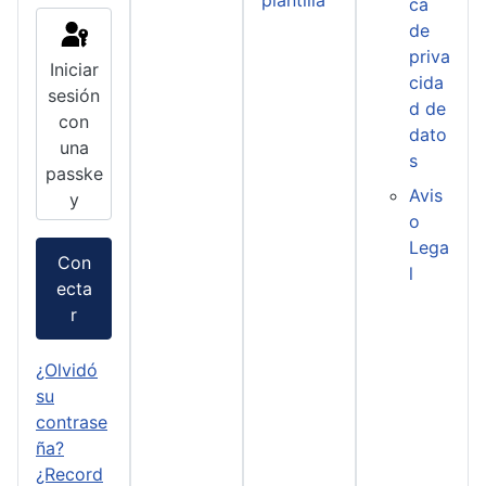
ca
de
priva
Iniciar
cida
sesión
d de
con
dato
una
s
passke
Avis
y
o
Lega
Con
l
ecta
r
¿Olvidó
su
contrase
ña?
¿Record