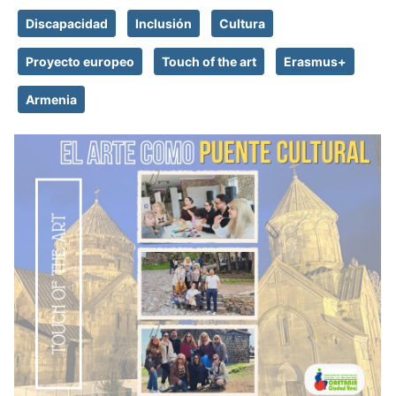
Discapacidad
Inclusión
Cultura
Proyecto europeo
Touch of the art
Erasmus+
Armenia