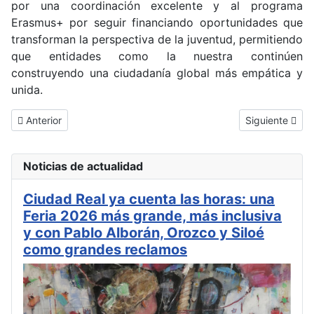
por una coordinación excelente y al programa
Erasmus+ por seguir financiando oportunidades que
transforman la perspectiva de la juventud, permitiendo
que entidades como la nuestra continúen
construyendo una ciudadanía global más empática y
unida.
Artículo anterior: Conciertos, teatro y grandes eventos al aire lib
Artículo sigui
Anterior
Siguiente
Noticias de actualidad
Ciudad Real ya cuenta las horas: una
Feria 2026 más grande, más inclusiva
y con Pablo Alborán, Orozco y Siloé
como grandes reclamos