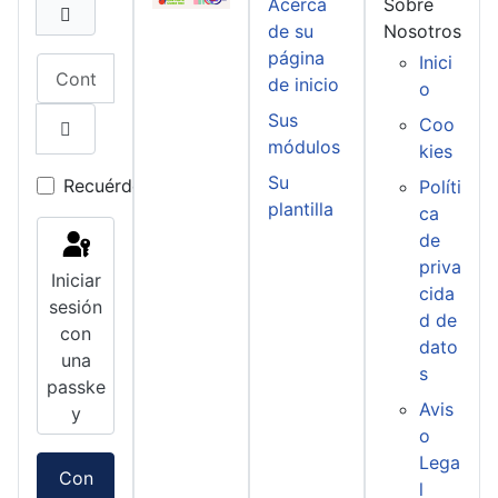
Acerca
Sobre
de su
Nosotros
página
Inici
Contraseña
de inicio
o
Sus
Coo
módulos
kies
Mostrar contraseña
Su
Recuérdeme
Políti
plantilla
ca
de
priva
Iniciar
cida
sesión
d de
con
dato
una
s
passke
Avis
y
o
Lega
Con
l