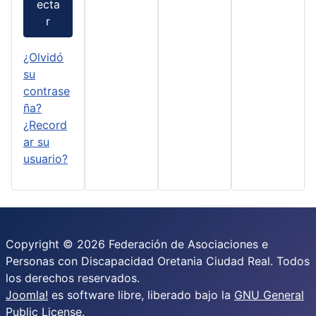
ecta
r
¿Olvidó
su
contrase
ña?
¿Record
ar su
usuario?
Copyright © 2026 Federación de Asociaciones e
Personas con Discapacidad Oretania Ciudad Real. Todos
los derechos reservados.
Joomla!
es software libre, liberado bajo la
GNU General
Public License.