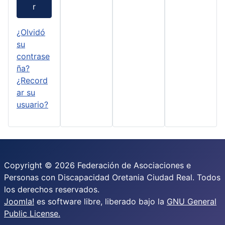
r
¿Olvidó
su
contrase
ña?
¿Record
ar su
usuario?
Copyright © 2026 Federación de Asociaciones e
Personas con Discapacidad Oretania Ciudad Real. Todos
los derechos reservados.
Joomla!
es software libre, liberado bajo la
GNU General
Public License.