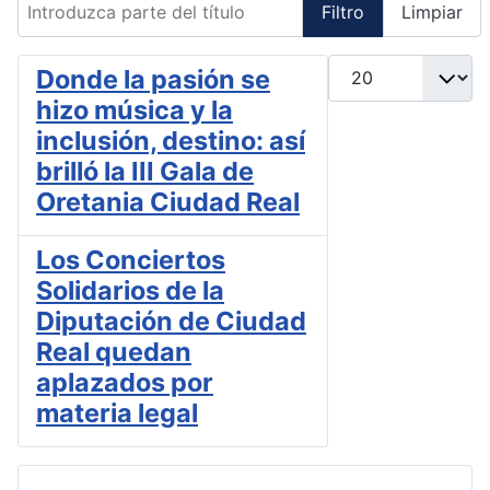
Filtro
Limpiar
Cantidad
Donde la pasión se
hizo música y la
inclusión, destino: así
brilló la III Gala de
Oretania Ciudad Real
Los Conciertos
Solidarios de la
Diputación de Ciudad
Real quedan
aplazados por
materia legal