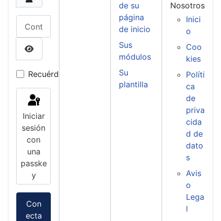
de su
Nosotros
página
Inici
Contraseña
de inicio
o
Sus
Coo
módulos
kies
Mostrar contraseña
Su
Recuérdeme
Políti
plantilla
ca
de
priva
Iniciar
cida
sesión
d de
con
dato
una
s
passke
Avis
y
o
Lega
Con
l
ecta