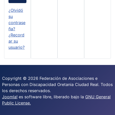
¿Olvidó
su
contrase
ña?
¿Record
ar su
usuario?
Copyright © 2026 Federación de Asociaciones e
Personas con Discapacidad Oretania Ciudad Real. Todos
los derechos reservados.
Joomla!
es software libre, liberado bajo la
GNU General
Public License.