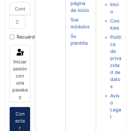
página
Inici
Contraseña
de inicio
o
Sus
Coo
módulos
kies
Mostrar contraseña
Su
Recuérdeme
Políti
plantilla
ca
de
priva
Iniciar
cida
sesión
d de
con
dato
una
s
passke
Avis
y
o
Lega
Con
l
ecta
r