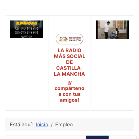
LA RADIO
MÁS SOCIAL
DE
CASTILLA-
LA MANCHA
¡y
compárteno
s con tus
amigos!
Está aquí:
Inicio
Empleo
Introduzca parte del título