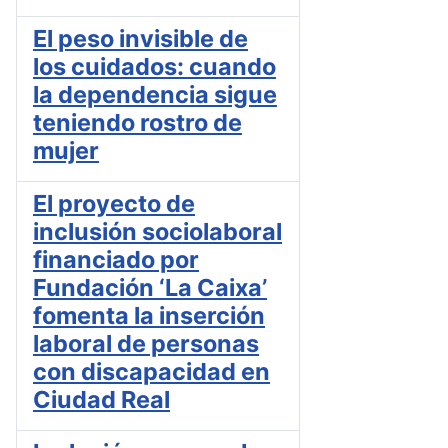
El peso invisible de
los cuidados: cuando
la dependencia sigue
teniendo rostro de
mujer
El proyecto de
inclusión sociolaboral
financiado por
Fundación ‘La Caixa’
fomenta la inserción
laboral de personas
con discapacidad en
Ciudad Real